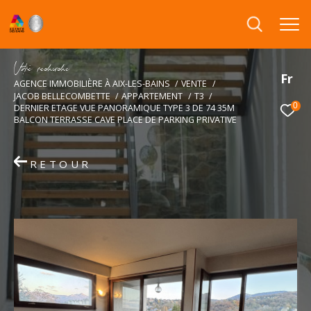
V
o
r
e
r
e
c
e
c
e
Fr
AGENCE IMMOBILIÈRE À AIX-LES-BAINS
VENTE
JACOB BELLECOMBETTE
APPARTEMENT
T3
0
DERNIER ETAGE VUE PANORAMIQUE TYPE 3 DE 74 35M
BALCON TERRASSE CAVE PLACE DE PARKING PRIVATIVE
RETOUR