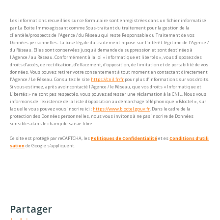
Les informations recueillies sur ce formulaire sont enregistrées dans un fichier informatisé
par La Boite Immo agissant comme Sous-traitant du traitement pour la gestion de la
clientèle/prospects de l'Agence / du Réseau qui reste Responsable du Traitement de vos
Données personnelles. La base légale du traitement repose sur l'intérêt légitime de l'Agence /
du Réseau. Elles sont conservées jusqu'à demande de suppression et sont destinées à
l'Agence / au Réseau. Conformément à la loi « informatique et libertés », vous disposez des
droits d’accès, de rectification, d’effacement, d’opposition, de limitation et de portabilité de vos
données. Vous pouvez retirer votre consentement à tout moment en contactant directement
l’Agence / Le Réseau. Consultez le site
https://cnil.fr/fr
pour plus d’informations sur vos droits.
Si vous estimez, après avoir contacté l'Agence / le Réseau, que vos droits « Informatique et
Libertés » ne sont pas respectés, vous pouvez adresser une réclamation à la CNIL. Nous vous
informons de l’existence de la liste d'opposition au démarchage téléphonique « Bloctel », sur
laquelle vous pouvez vous inscrire ici :
https://www.bloctel.gouv.fr
. Dans le cadre de la
protection des Données personnelles, nous vous invitons à ne pas inscrire de Données
sensibles dans le champ de saisie libre.
Ce site est protégé par reCAPTCHA, les
Politiques de Confidentialité
et es
Conditions d'utili
sation
de Google s'appliquent.
partager