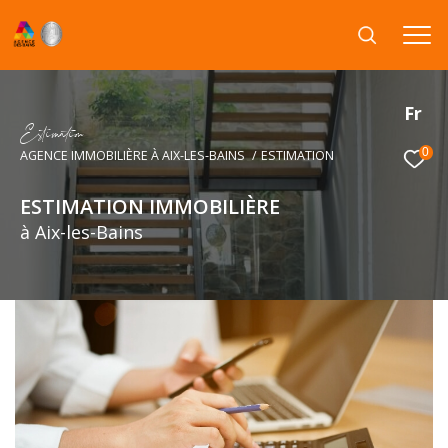
Fr
E
s
i
m
a
i
o
0
AGENCE IMMOBILIÈRE À AIX-LES-BAINS
ESTIMATION
ESTIMATION IMMOBILIÈRE
à Aix-les-Bains