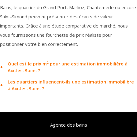
Bains, le quartier du Grand Port, Marlioz, Chantemerle ou encore
Saint-Simond peuvent présenter des écarts de valeur
importants. Grâce à une étude comparative de marché, nous
vous fournissons une fourchette de prix réaliste pour
positionner votre bien correctement.
Quel est le prix m² pour une estimation immobilière à
Aix-les-Bains ?
Les quartiers influencent-ils une estimation immobilière
Le prix m² à Aix-les-Bains varie selon plusieurs facteurs : le type
à Aix-les-Bains ?
de bien, son état, la vue, la proximité du Lac du Bourget ou
Oui, l’emplacement et les quartiers d’Aix-les-Bains jouent un rôle
encore le quartier. Pour réaliser une estimation immobilière à
majeur dans une estimation immobilière. Le centre-ville d’Aix-les-
Aix-les-Bains précise, Agence des Bains étudie les transactions
Bains est souvent recherché pour sa proximité avec les
récentes et les tendances du marché immobilier dans chaque
Agence des bains
commerces et les services, tandis que le Grand Port et les
secteur. Par exemple, les biens situés au Grand Port ou près du