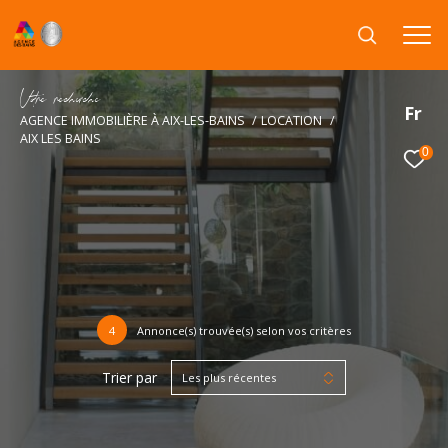
V
o
r
e
r
e
c
e
c
e
Fr
AGENCE IMMOBILIÈRE À AIX-LES-BAINS
LOCATION
AIX LES BAINS
0
4
Annonce(s) trouvée(s) selon vos critères
Trier par
Les plus récentes