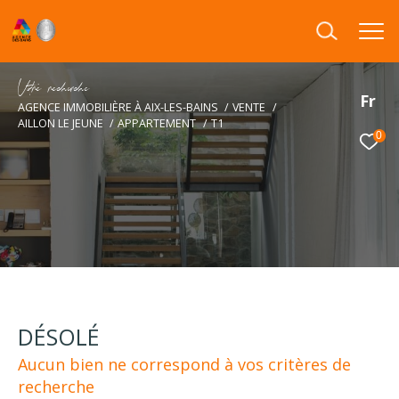
V
o
r
e
r
e
c
e
c
e
Fr
AGENCE IMMOBILIÈRE À AIX-LES-BAINS
VENTE
AILLON LE JEUNE
APPARTEMENT
T1
0
DÉSOLÉ
Aucun bien ne correspond à vos critères de
recherche