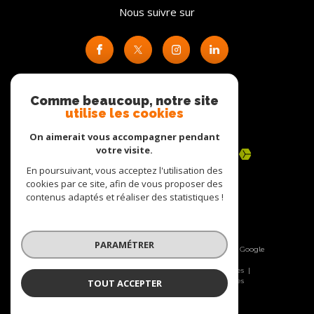
Nous suivre sur
Comme beaucoup, notre site
utilise les cookies
Adhérents
On aimerait vous accompagner pendant
votre visite.
En poursuivant, vous acceptez l'utilisation des
cookies par ce site, afin de vous proposer des
contenus adaptés et réaliser des statistiques !
PARAMÉTRER
© 2026 | Tous droits réservés | Traduction powered by Google
|
Nos honoraires
Plan du site
Mentions légales
Admin
Nos liens
Politique RGPD
Cookies
TOUT ACCEPTER