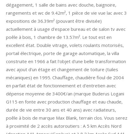
dégagement, 1 salle de bains avec douche, baignoire,
rangements et wc de 9.42m², 1 pièce de vie vue lac avec 3
expositions de 36.39m² (pouvant être divisée)
actuellement à usage d'espace bureau et de salon tv avec
poêle à bois, 1 chambre de 13.57m². Le tout est en
excellent état. Double vitrage, volets roulants motorisés,
portail électrique, porte de garage automatique, la villa
construite en 1966 a fait l'objet d'une belle transformation
avec ajout d'un étage et changement de toiture (tuiles
mécaniques) en 1995. Chauffage, chaudière fioul de 2004
en parfait état de fonctionnement et d'entretien avec
dépense moyenne de 3400€/an (marque Buderus Logani
G115 en fonte avec production chauffage et eau chaude,
durée de vie entre 30 ans et 40 ans) avec radiateurs,
poêle à bois de marque Max Blank, terrain clos. Vous serez
à proximité de 2 accès autoroutiers : A 5 km Accès Nord
(direction A41 Annecy/Genève) et à 8.2 km Accès Sud A41