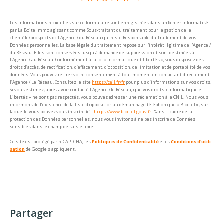
Les informations recueillies sur ce formulaire sont enregistrées dans un fichier informatisé
par La Boite Immo agissant comme Sous-traitant du traitement pour la gestion de la
clientèle/prospects de l'Agence / du Réseau qui reste Responsable du Traitement de vos
Données personnelles. La base légale du traitement repose sur l'intérêt légitime de l'Agence /
du Réseau. Elles sont conservées jusqu'à demande de suppression et sont destinées à
l'Agence / au Réseau. Conformément à la loi « informatique et libertés », vous disposez des
droits d’accès, de rectification, d’effacement, d’opposition, de limitation et de portabilité de vos
données. Vous pouvez retirer votre consentement à tout moment en contactant directement
l’Agence / Le Réseau. Consultez le site
https://cnil.fr/fr
pour plus d’informations sur vos droits.
Si vous estimez, après avoir contacté l'Agence / le Réseau, que vos droits « Informatique et
Libertés » ne sont pas respectés, vous pouvez adresser une réclamation à la CNIL. Nous vous
informons de l’existence de la liste d'opposition au démarchage téléphonique « Bloctel », sur
laquelle vous pouvez vous inscrire ici :
https://www.bloctel.gouv.fr
. Dans le cadre de la
protection des Données personnelles, nous vous invitons à ne pas inscrire de Données
sensibles dans le champ de saisie libre.
Ce site est protégé par reCAPTCHA, les
Politiques de Confidentialité
et es
Conditions d'utili
sation
de Google s'appliquent.
partager