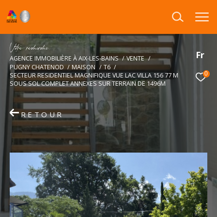
V
o
r
e
r
e
c
e
c
e
Fr
AGENCE IMMOBILIÈRE À AIX-LES-BAINS
VENTE
PUGNY CHATENOD
MAISON
T6
0
SECTEUR RESIDENTIEL MAGNIFIQUE VUE LAC VILLA 156 77 M
SOUS SOL COMPLET ANNEXES SUR TERRAIN DE 1496M
RETOUR