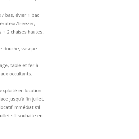
/ bas, évier 1 bac
gérateur/freezer,
s + 2 chaises hautes,
 de douche, vasque
ge, table et fer à
eaux occultants.
 exploité en
location
e jusqu’à fin juillet
,
catif immédiat s’il
uillet s'il souhaite en