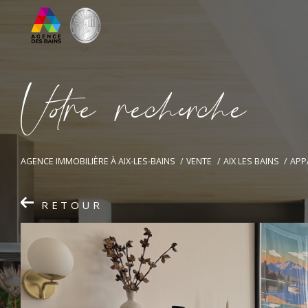
V
o
r
e
r
e
c
e
c
e
AGENCE IMMOBILIÈRE À AIX-LES-BAINS
VENTE
AIX LES BAINS
APP
RETOUR