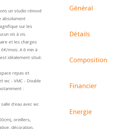
Général
sons un studio rénové
le absolument
gnifique sur les
Détails
cun vis à vis.
aire et les charges
16€/mois. A 6 min à
est idéalement situé.
Composition
espace repas et
 et wc - VMC - Double
Financier
 notamment :
 salle d'eau avec wc
Energie
0cm), oreillers,
ative, décoration,