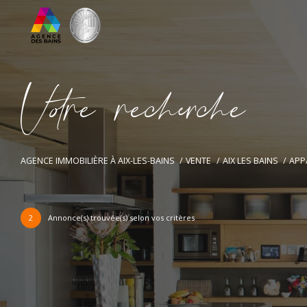
V
o
r
e
r
e
c
e
c
e
AGENCE IMMOBILIÈRE À AIX-LES-BAINS
VENTE
AIX LES BAINS
APP
2
Annonce(s) trouvée(s) selon vos critères