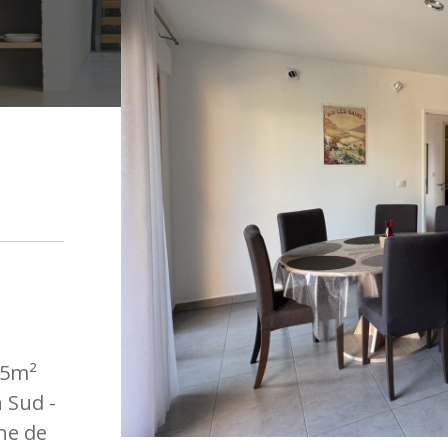
85m²
 Sud -
ne de