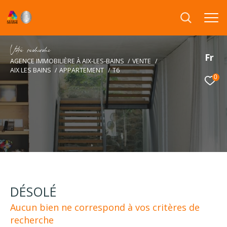
V
o
r
e
r
e
c
e
c
e
Fr
AGENCE IMMOBILIÈRE À AIX-LES-BAINS
VENTE
AIX LES BAINS
APPARTEMENT
T6
0
DÉSOLÉ
Aucun bien ne correspond à vos critères de
recherche