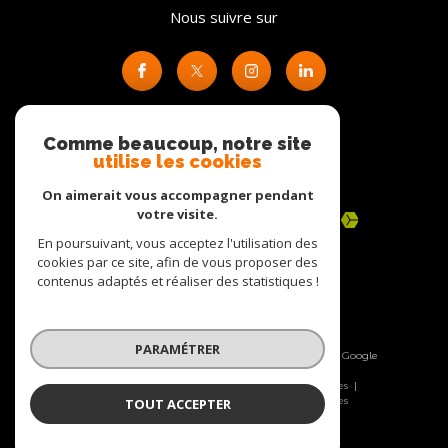
Nous suivre sur
Comme beaucoup, notre site
utilise les cookies
Adhérents
On aimerait vous accompagner pendant
votre visite.
En poursuivant, vous acceptez l'utilisation des
cookies par ce site, afin de vous proposer des
contenus adaptés et réaliser des statistiques !
PARAMÉTRER
© 2026 | Tous droits réservés | Traduction powered by Google
|
Nos honoraires
Plan du site
Mentions légales
Admin
Nos liens
Politique RGPD
Cookies
TOUT ACCEPTER