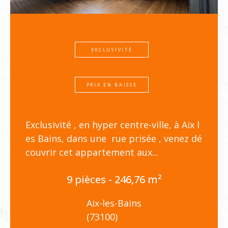
PRIX EN BAISSE
Vous ne serez pas encore arrivés à desti
nation que déjà le lac et les montagnes
s'imposent à vous comme une évidenc
e...
6 pièces - 156,77 m²
Pugny-Chatenod
(73100)
740 000 €