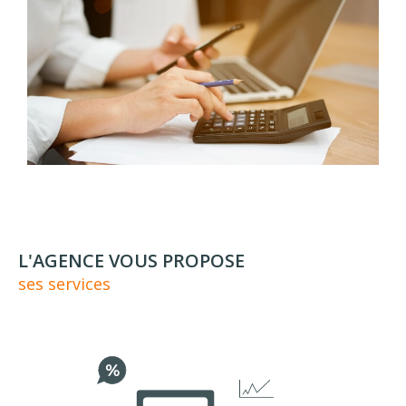
mail à
contact@agence-des-bains.com.
Vous pouvez également nous rencontrer au
2
avenue Charles de Gaulle, 73100 Aix-les-Bains.
Notre équipe reste disponible pour vous
accompagner dans votre projet immobilier à Aix-
les-Bains avec professionnalisme et proximité.
L'AGENCE VOUS PROPOSE
ses services
Au plaisir de vous recevoir.