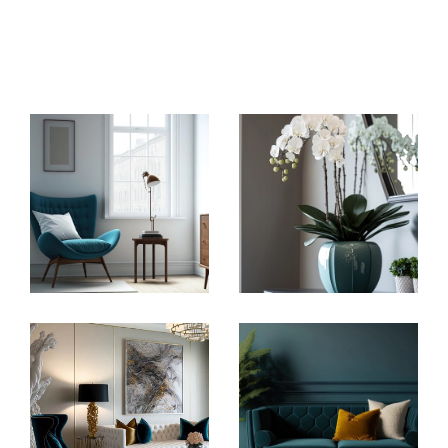
vendre un bien dans la région
d'Aix-les-Bains
,
nous proposons un accompagnement sur mesure.
Nous vous aidons aussi dans la vente immobilière
de votre propriété et chaque
transaction immobiliè
re à Aix-les-Bains.
Location immobilière
Vous cherchez à
louer un appartement à Aix-les
-Bains
? Notre agence vous accompagne dans
votre recherche de location avec différentes
locations de maisons et d'appartements.
Pour votre projet de location, découvrez une
variété de biens locatifs en parcourant nos
annonces de location afin de trouver votre
logement idéal.