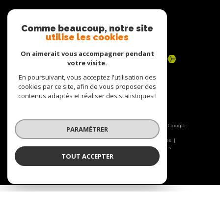
Adhérents
Comme beaucoup, notre site
utilise les cookies
On aimerait vous accompagner pendant
votre visite.
En poursuivant, vous acceptez l'utilisation des
cookies par ce site, afin de vous proposer des
contenus adaptés et réaliser des statistiques !
© 2026 | Tous droits réservés | Traduction powered by Google
|
Nos honoraires
Plan du site
Mentions légales
Admin
Nos liens
Politique RGPD
Cookies
PARAMÉTRER
TOUT ACCEPTER